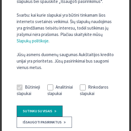
slapukus bei spauskite „Išsaugoti pasirinkimus“.
2025 m. Birželis
2025 m. Balandis
Svarbu: kai kurie slapukai yra būtini tinkamam šios
2025 m. Kovas
interneto svetainės veikimui. Šių slapukų naudojimas
2025 m. Vasaris
yra grindžiamas teisėtu interesu, todėl sutikimas jų
įrašymui nėra prašomas. Plačiau skaitykite mūsų
2024 m. Spalis
Slapukų politikoje
.
2024 m. Birželis
2024 m. Balandis
Jūsų asmens duomenų saugumas Aukštaitijos kredito
unijai yra prioritetas. Jūsų pasirinkimai bus saugomi
2023 m. Rugsėjis
vienus metus.
2023 m. Rugpjūtis
2023 m. Balandis
Būtinieji
Analitiniai
Rinkodaros
2023 m. Vasaris
slapukai
slapukai
slapukai
2022 m. Spalis
2022 m. Kovas
SUTINKU SU VISAIS
2022 m. Sausis
IŠSAUGOTI PASIRINKTUS
2021 m. Lapkritis