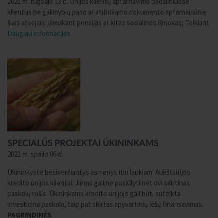
2021 m. rugsėjo 13 d. Unijos klientų aptarnavimo padaliniuose
klientus be galimybių paso ar atitinkamo dokumento aptarnausime
šiais atvejais: Išmokant pensijas ar kitas socialines išmokas; Teikiant
Daugiau informacijos
SPECIALŪS PROJEKTAI ŪKININKAMS
2021 m. spalio 06 d.
Ūkininkyste besiverčiantys asmenys itin laukiami Aukštaitijos
kredito unijos klientai. Jiems galime pasiūlyti net dvi skirtinas
paskolų rūšis. Ūkininkams kredito unijoje gali būti suteikta
investicinė paskola, taip pat skirtas apyvartinių lėšų finansavimas.
PAGRINDINĖS