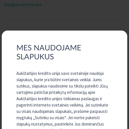
Daugiau informacijos
VISI ĮRAŠAI
MES NAUDOJAME
2026 m. Liepa
SLAPUKUS
2026 m. Birželis
2026 m. Gegužė
Aukštaitijos kredito unija savo svetainėje naudoja
2026 m. Balandis
slapukus, kurie yra būtini svetainės veiklai. Jums
sutikus, slapukus naudosime su tikslu pateikti Jūsų
2026 m. Kovas
vartojimo patirčiai pritaikytą informaciją apie
2026 m. Vasaris
Aukštaitijos kredito unijos teikiamas paslaugas ir
2025 m. Gruodis
pagerinti interneto svetainės veikimą. Jei sutinkate
su visais naudojamais slapukais, prašome paspausti
2025 m. Spalis
mygtuką „Sutinku su visais“. Jei norite pakeisti
2025 m. Rugpjūtis
slapukų nustatymus, pasirinkite Jus dominančius