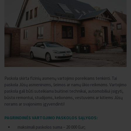
Paskola skirta fizinių asmenų vartojimo poreikiams tenkinti. Tai
paskola Jūsų asmeninėms, šeimos ar namų ūkio reikmėms. Vartojimo
paskola gali būti suteikiama buitinei technikai, automobiliui įsigyti,
būsto remontui, studijoms, kelionėms, vestuvėms ar kitiems Jūsų
norams ar svajonėms įgyvendinti!
PAGRINDINĖS VARTOJIMO PASKOLOS SĄLYGOS:
maksimali paskolos suma – 20 000 Eur;