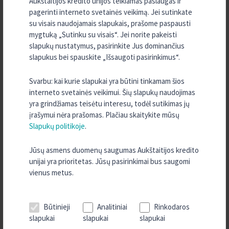
Aukštaitijos kredito unijos teikiamas paslaugas ir
galimybes.
pagerinti interneto svetainės veikimą. Jei sutinkate
su visais naudojamais slapukais, prašome paspausti
Daugiau informacijos apie paskolos suteikimo sąlygas teiraukitės
mygtuką „Sutinku su visais“. Jei norite pakeisti
Aukštaitijos kredito unijoje.
slapukų nustatymus, pasirinkite Jus dominančius
slapukus bei spauskite „Išsaugoti pasirinkimus“.
Kaip tapti Aukštaitijos kredito unijos nariu?
Svarbu: kai kurie slapukai yra būtini tinkamam šios
Jūsų patogumui į kredito uniją galite kreiptis iš anksto užpildę
interneto svetainės veikimui. Šių slapukų naudojimas
paraišką vartojimo paskolai gauti.
yra grindžiamas teisėtu interesu, todėl sutikimas jų
įrašymui nėra prašomas. Plačiau skaitykite mūsų
Slapukų politikoje
.
Paraiška
Jūsų asmens duomenų saugumas Aukštaitijos kredito
unijai yra prioritetas. Jūsų pasirinkimai bus saugomi
vienus metus.
TURITE KLAUSIMŲ?
SUSISIEKITE SU MUMIS
Būtinieji
Analitiniai
Rinkodaros
slapukai
slapukai
slapukai
KONTAKTAI