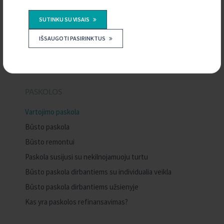
SUTINKU SU VISAIS
IŠSAUGOTI PASIRINKTUS
PRIVATIEMS KLIENTAMS
PASKOLOS
Vartojimo paskola
Būsto paskola
Būsto remontui
Paskola susijusi su nekilnojamuoju turtu
Būsto paskola dirbantiems su individualia veikla
Būsto paskola dirbantiems užsienyje
Kas yra paskolos refinansavimas?