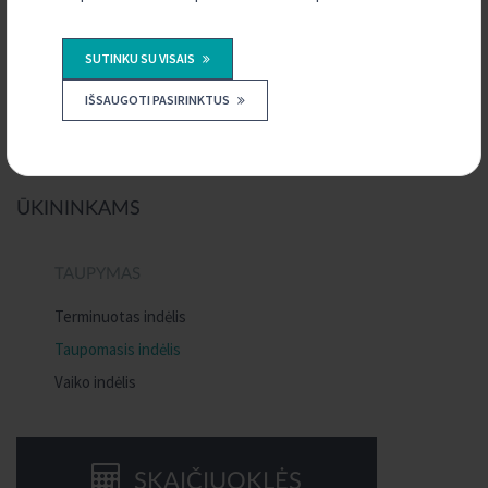
SUSISIEKITE SU MUMIS
SUTINKU SU VISAIS
KONTAKTAI
IŠSAUGOTI PASIRINKTUS
ŪKININKAMS
TAUPYMAS
Terminuotas indėlis
Taupomasis indėlis
Vaiko indėlis
SKAIČIUOKLĖS