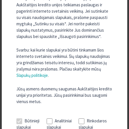
Aukštaitijos kredito unijos teikiamas paslaugas ir
Kaip tapti Aukštaitijos kredito unijos nariu?
pagerinti interneto svetainės veikimą. Jei sutinkate
su visais naudojamais slapukais, prašome paspausti
mygtuką „Sutinku su visais“. Jei norite pakeisti
Indėlio sąskaitą galite papildyti prisijungę prie interneto banko
slapukų nustatymus, pasirinkite Jus dominančius
e.kreda
arba kredito unijoje.
slapukus bei spauskite „Išsaugoti pasirinkimus“.
INFORMACIJA INDĖLININKUI APIE INDĖLIŲ
Svarbu: kai kurie slapukai yra būtini tinkamam šios
interneto svetainės veikimui. Šių slapukų naudojimas
DRAUDIMĄ
yra grindžiamas teisėtu interesu, todėl sutikimas jų
Detali informacija apie indėlių draudimo sąlygas ir atvejus, kai
įrašymui nėra prašomas. Plačiau skaitykite mūsų
indėliai nėra draudžiami ir kai yra taikomi indėlių draudimo išmokų
Slapukų politikoje
.
mokėjimo apribojimai, pateikiama VšĮ „Indėlių ir investicijų
draudimas“ interneto svetainėje
www.iidraudimas.lt
.
Jūsų asmens duomenų saugumas Aukštaitijos kredito
unijai yra prioritetas. Jūsų pasirinkimai bus saugomi
Daugiau informacijos apie indėlių draudimą rasite
ČIA.
vienus metus.
Būtinieji
Analitiniai
Rinkodaros
TURITE KLAUSIMŲ?
slapukai
slapukai
slapukai