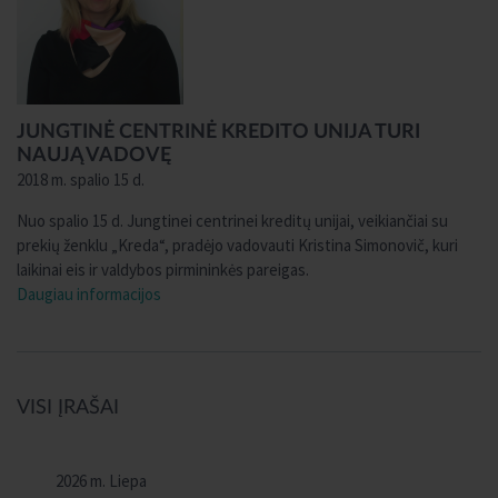
JUNGTINĖ CENTRINĖ KREDITO UNIJA TURI
NAUJĄ VADOVĘ
2018 m. spalio 15 d.
Nuo spalio 15 d. Jungtinei centrinei kreditų unijai, veikiančiai su
prekių ženklu „Kreda“, pradėjo vadovauti Kristina Simonovič, kuri
laikinai eis ir valdybos pirmininkės pareigas.
Daugiau informacijos
VISI ĮRAŠAI
2026 m. Liepa