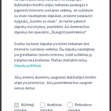
2023 m. Rugsėjis
Aukštaitijos kredito unijos teikiamas paslaugas ir
pagerinti interneto svetainės veikimą. Jei sutinkate
2023 m. Rugpjūtis
su visais naudojamais slapukais, prašome paspausti
2023 m. Balandis
mygtuką „Sutinku su visais“. Jei norite pakeisti
2023 m. Vasaris
slapukų nustatymus, pasirinkite Jus dominančius
slapukus bei spauskite „Išsaugoti pasirinkimus“.
2022 m. Spalis
2022 m. Kovas
Svarbu: kai kurie slapukai yra būtini tinkamam šios
2022 m. Sausis
interneto svetainės veikimui. Šių slapukų naudojimas
yra grindžiamas teisėtu interesu, todėl sutikimas jų
2021 m. Lapkritis
įrašymui nėra prašomas. Plačiau skaitykite mūsų
2021 m. Spalis
Slapukų politikoje
.
2021 m. Balandis
Jūsų asmens duomenų saugumas Aukštaitijos kredito
2021 m. Vasaris
unijai yra prioritetas. Jūsų pasirinkimai bus saugomi
2021 m. Sausis
vienus metus.
2020 m. Gruodis
2020 m. Lapkritis
Būtinieji
Analitiniai
Rinkodaros
2020 m. Spalis
slapukai
slapukai
slapukai