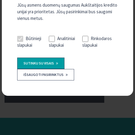
fiksuota metinė palūkanų norma – 7%, sutarties sudarymo
Jūsų asmens duomenų saugumas Aukštaitijos kredito
mokestis – 1%, mėnesio įmoka
– 198,03 Eur, bendra sumokama
unijai yra prioritetas. Jūsų pasirinkimai bus saugomi
suma – 11977,55 Eur, bendra vartojimo kredito kaina – 1977,55 Eur,
vienus metus.
bendra vartojimo kredito kainos metinė norma – 7,681 %.
Prieš priimdami sprendimą dėl finansinių įsipareigojimų prisiėmimo,
Būtinieji
Analitiniai
Rinkodaros
įvertinkite savo finansines galimybes.
slapukai
slapukai
slapukai
Akcija tęsiasi iki liepos 1 d.
SUTINKU SU VISAIS
IŠSAUGOTI PASIRINKTUS
SKAIČIUOKLĖS