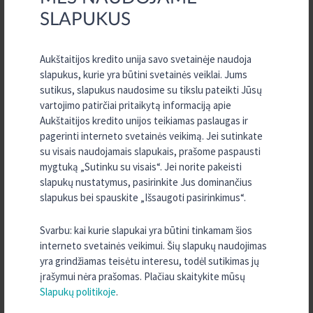
norma – nuo 7%, perkamo automobilio kaina – iki 14 500 EUR.
SLAPUKUS
Aukštaitijos kredito unija savo svetainėje naudoja
slapukus, kurie yra būtini svetainės veiklai. Jums
sutikus, slapukus naudosime su tikslu pateikti Jūsų
vartojimo patirčiai pritaikytą informaciją apie
Aukštaitijos kredito unijos teikiamas paslaugas ir
pagerinti interneto svetainės veikimą. Jei sutinkate
Akcijos sąlygos:
su visais naudojamais slapukais, prašome paspausti
sutartis iki
5-erių
metų
mygtuką „Sutinku su visais“. Jei norite pakeisti
palūkanų norma nuo
7%
slapukų nustatymus, pasirinkite Jus dominančius
jokio
įkeitimo, pradinio įnašo ar KASKO
slapukus bei spauskite „Išsaugoti pasirinkimus“.
vienkartinis sutarties sudarymo mokestis tik
1%
nuo
kredito sumos, bet ne mažiau nei 100 EUR.
Svarbu: kai kurie slapukai yra būtini tinkamam šios
galimybė atidėti įmokų mokėjimus
3
mėnesiams
interneto svetainės veikimui. Šių slapukų naudojimas
maksimali paskolos suma
14 500 EUR
yra grindžiamas teisėtu interesu, todėl sutikimas jų
tai gali būti naujas arba naudotas automobilis
įrašymui nėra prašomas. Plačiau skaitykite mūsų
Slapukų politikoje
.
Pavyzdžiui, skolinantis 10000 Eur, kai sudaroma 60 mėn. sutartis,