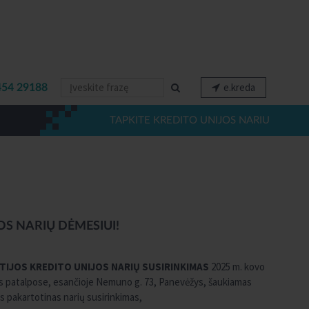
e.kreda
454 29188
TAPKITE KREDITO UNIJOS NARIU
OS NARIŲ DĖMESIUI!
IJOS KREDITO UNIJOS NARIŲ SUSIRINKIMAS
2025 m. kovo
ijos patalpose, esančioje Nemuno g. 73, Panevėžys, šaukiamas
nis pakartotinas narių susirinkimas,