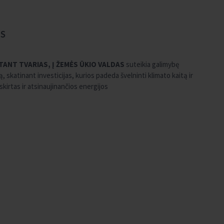
MS
ITANT TVARIAS, Į ŽEMĖS ŪKIO VALDAS
suteikia galimybę
 skatinant investicijas, kurios padeda švelninti klimato kaitą ir
 skirtas ir atsinaujinančios energijos