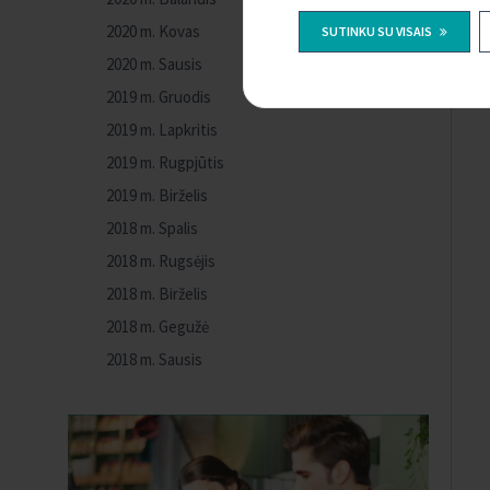
2020 m. Kovas
SUTINKU SU VISAIS
2020 m. Sausis
2019 m. Gruodis
2019 m. Lapkritis
2019 m. Rugpjūtis
2019 m. Birželis
2018 m. Spalis
2018 m. Rugsėjis
2018 m. Birželis
2018 m. Gegužė
2018 m. Sausis