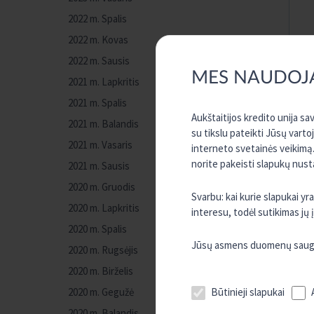
2022 m. Spalis
2022 m. Kovas
2022 m. Sausis
MES NAUDOJ
2021 m. Lapkritis
2021 m. Spalis
Aukštaitijos kredito unija s
2021 m. Balandis
su tikslu pateikti Jūsų varto
2021 m. Vasaris
interneto svetainės veikimą.
norite pakeisti slapukų nust
2021 m. Sausis
2020 m. Gruodis
Svarbu: kai kurie slapukai y
2020 m. Lapkritis
interesu, todėl sutikimas jų
2020 m. Spalis
Jūsų asmens duomenų sauguma
2020 m. Rugsėjis
2020 m. Birželis
Būtinieji slapukai
2020 m. Gegužė
2020 m. Balandis