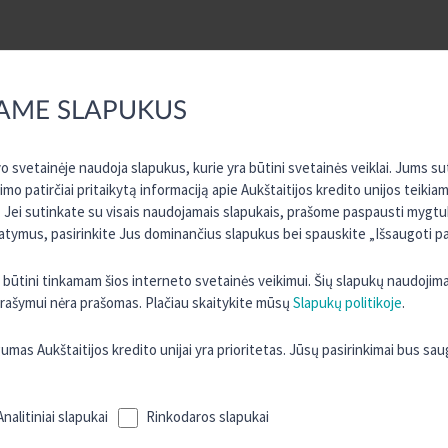
AME SLAPUKUS
avo svetainėje naudoja slapukus, kurie yra būtini svetainės veiklai. Jums 
jimo patirčiai pritaikytą informaciją apie Aukštaitijos kredito unijos teikia
 Jei sutinkate su visais naudojamais slapukais, prašome paspausti mygtuk
atymus, pasirinkite Jus dominančius slapukus bei spauskite „Išsaugoti pa
ra būtini tinkamam šios interneto svetainės veikimui. Šių slapukų naudojim
 įrašymui nėra prašomas. Plačiau skaitykite mūsų
Slapukų politikoje
.
s Aukštaitijos kredito unijai yra prioritetas. Jūsų pasirinkimai bus sa
Analitiniai slapukai
Rinkodaros slapukai