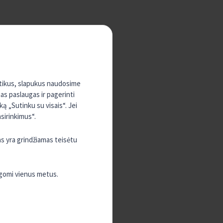
sutikus, slapukus naudosime
mas paslaugas ir pagerinti
ą „Sutinku su visais“. Jei
sirinkimus“.
as yra grindžiamas teisėtu
ugomi vienus metus.